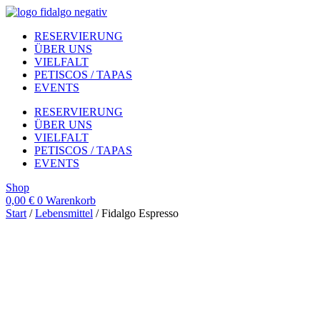
Zum
Inhalt
RESERVIERUNG
springen
ÜBER UNS
VIELFALT
PETISCOS / TAPAS
EVENTS
RESERVIERUNG
ÜBER UNS
VIELFALT
PETISCOS / TAPAS
EVENTS
Shop
0,00
€
0
Warenkorb
Start
/
Lebensmittel
/ Fidalgo Espresso